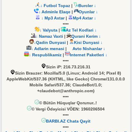
↓ Futbol Topaz
|
Burcler ↓
↓ Adminle Elaqe
|
Oyunlar ↓
↓ Mp3 Axtar
|
Mp4 Axtar ↓
••••
↓ Valyuta
|
Az Tel Kodlari ↓
↓ Namaz Vaxti
|
Qurani Kerim ↓
↓Qadin Dunyasi
|
Kisi Dunyasi ↓
↓ Adlarin menasi
|
Avto Nishanlar ↓
↓ Respublikamiz
|
Internet Paketleri ↓
••••
Sizin iP
: 216.73.216.31
Sizin Brauzer
: Mozilla/5.0 (Linux; Android 14; Pixel 8)
AppleWebKit/537.36 (KHTML, like Gecko) Chrome/131.0.0.0
Mobile Safari/537.36; ClaudeBot/1.0;
+claudebot@anthropic.com)
••••
© Bütün Hüquqlar Qorunur..!
© Vergi Ödəyicisi
VÖEN: 1960206504
••••
BARBI.AZ Chata Qayit
••••