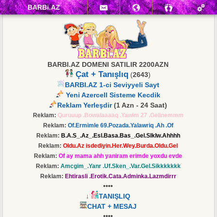
BARBi.AZ
BARBI.AZ DOMENI SATILIR 2200AZN
Çat + Tanışlıq
(
2643
)
BARBI.AZ 1-ci Seviyyeli Sayt
Yeni Azercell Sisteme Kecdik
Reklam Yerleşdir
(1 Azn - 24 Saat)
Reklam:
Quruuup .Bowalaaaaq .Yawim 27 .Gelinemmm
Reklam:
Of.Ermimle 69.Pozada.Yalawriq .Ah .Of
Reklam:
B.A.S_.Az_.Esl.Basa.Bas_.Gel.SIkIw.Ahhhh
Reklam:
Oldu.Az isdediyin.Her.Wey.Burda.Oldu.Gel
Reklam:
Of ay mama ahh yaniram erimde yoxdu evde
Reklam:
Amcgim_.Yanr .Uf.Sken_.Var.Gel.Sikkkkkkk
Reklam:
Ehtirasli .Erotik.Cata.Adminka.Lazmdirrr
••••
↓
TANIŞLIQ
CHAT + MESAJ
••••