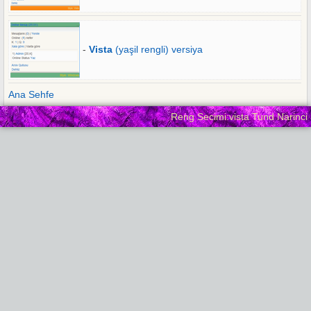
-
Vista
(yaşil rengli) versiya
Ana Sehfe
Reng Secimi:vista Tund Narinci