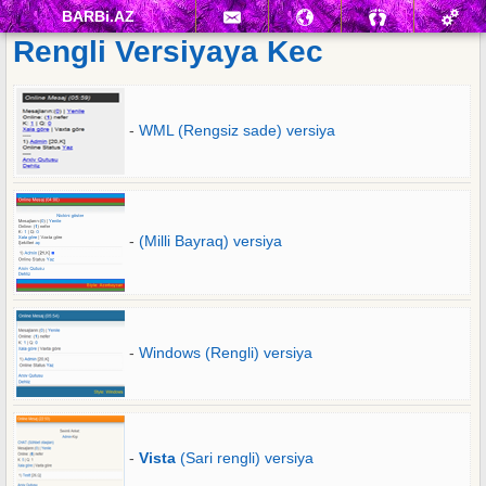
BARBi.AZ
Rengli Versiyaya Kec
-
WML (Rengsiz sade) versiya
-
(Milli Bayraq) versiya
-
Windows (Rengli) versiya
-
Vista
(Sari rengli) versiya