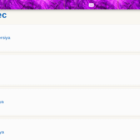
ec
rsiya
ya
iya