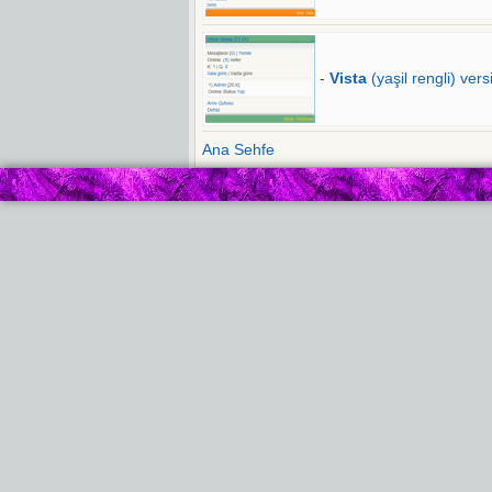
-
Vista
(yaşil rengli) vers
Ana Sehfe