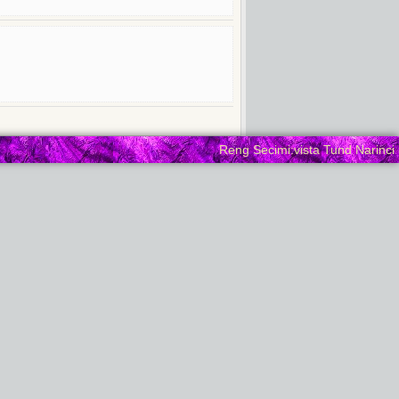
Reng Secimi:vista Tund Narinci