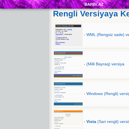
BARBi.AZ
Rengli Versiyaya K
-
WML (Rengsiz sade) ve
-
(Milli Bayraq) versiya
-
Windows (Rengli) versi
-
Vista
(Sari rengli) vers