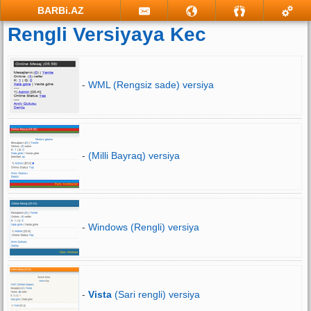
BARBi.AZ
Rengli Versiyaya Kec
-
WML (Rengsiz sade) versiya
-
(Milli Bayraq) versiya
-
Windows (Rengli) versiya
-
Vista
(Sari rengli) versiya