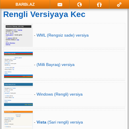
BARBi.AZ
Rengli Versiyaya Kec
-
WML (Rengsiz sade) versiya
-
(Milli Bayraq) versiya
-
Windows (Rengli) versiya
-
Vista
(Sari rengli) versiya