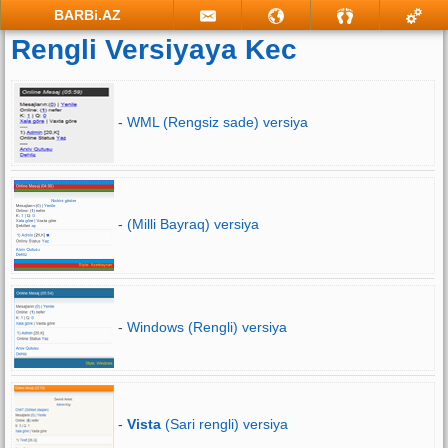
BARBi.AZ
Rengli Versiyaya Kec
-
WML (Rengsiz sade) versiya
-
(Milli Bayraq) versiya
-
Windows (Rengli) versiya
-
Vista
(Sari rengli) versiya