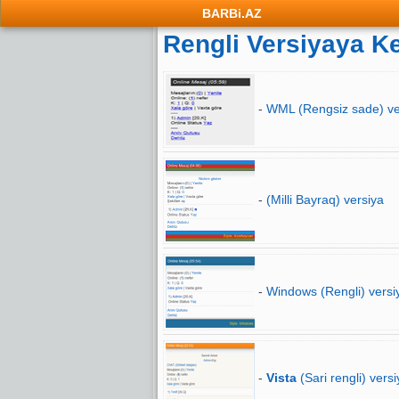
BARBi.AZ
Rengli Versiyaya K
-
WML (Rengsiz sade) ve
-
(Milli Bayraq) versiya
-
Windows (Rengli) versi
-
Vista
(Sari rengli) versi