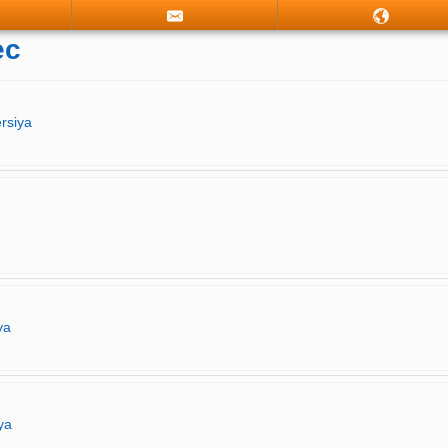
ec
rsiya
ya
ya