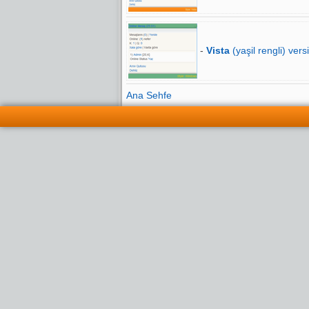
-
Vista
(yaşil rengli) vers
Ana Sehfe