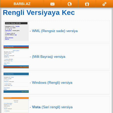
BARBi.AZ
Rengli Versiyaya Kec
-
WML (Rengsiz sade) versiya
-
(Milli Bayraq) versiya
-
Windows (Rengli) versiya
-
Vista
(Sari rengli) versiya