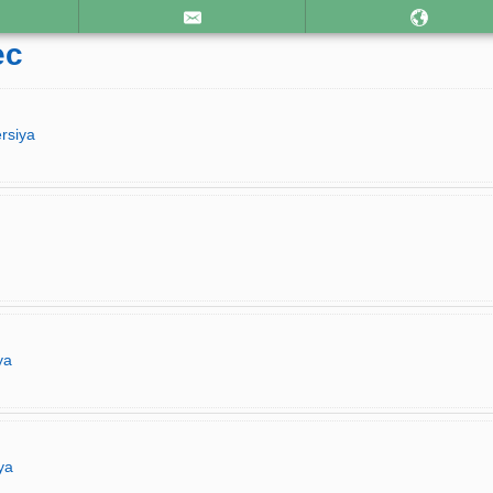
ec
rsiya
ya
ya