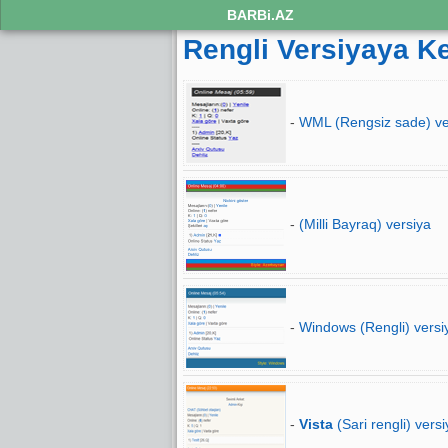
BARBi.AZ
Rengli Versiyaya K
-
WML (Rengsiz sade) ve
-
(Milli Bayraq) versiya
-
Windows (Rengli) versi
-
Vista
(Sari rengli) versi