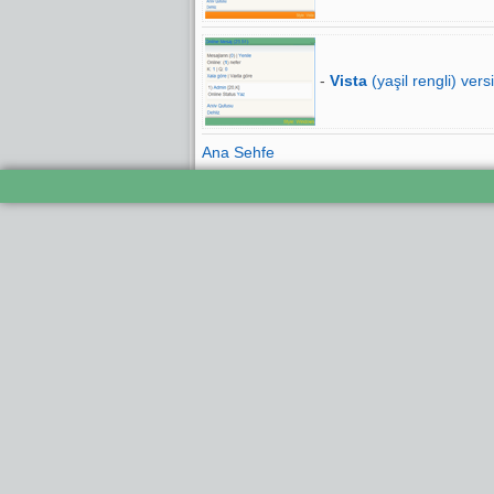
-
Vista
(yaşil rengli) vers
Ana Sehfe