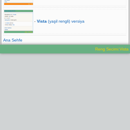
-
Vista
(yaşil rengli) versiya
Ana Sehfe
Reng Secimi:Vista