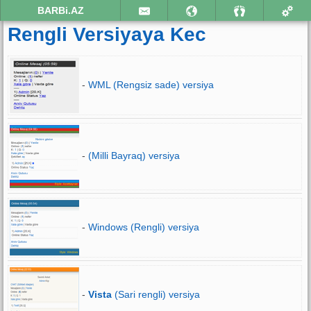
BARBi.AZ
Rengli Versiyaya Kec
-
WML (Rengsiz sade) versiya
-
(Milli Bayraq) versiya
-
Windows (Rengli) versiya
-
Vista
(Sari rengli) versiya