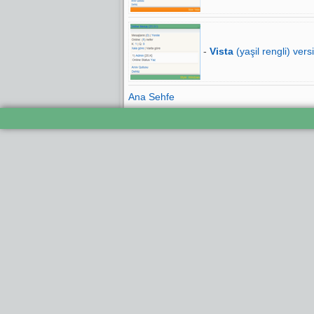
-
Vista
(yaşil rengli) vers
Ana Sehfe