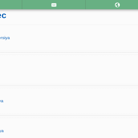
ec
rsiya
ya
ya