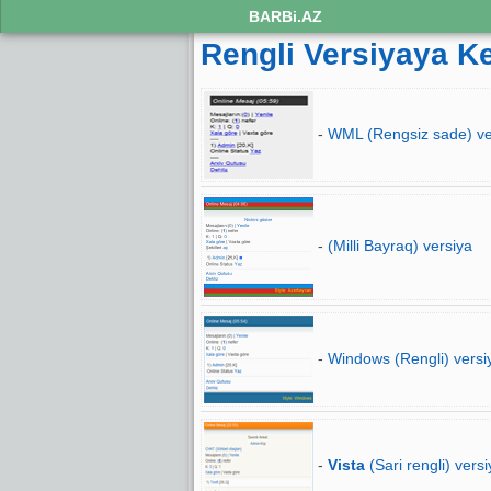
BARBi.AZ
Rengli Versiyaya K
-
WML (Rengsiz sade) ve
-
(Milli Bayraq) versiya
-
Windows (Rengli) versi
-
Vista
(Sari rengli) versi