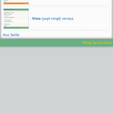
-
Vista
(yaşil rengli) versiya
Ana Sehfe
Reng Secimi:Vista