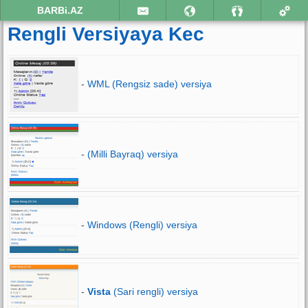
BARBi.AZ
Rengli Versiyaya Kec
-
WML (Rengsiz sade) versiya
-
(Milli Bayraq) versiya
-
Windows (Rengli) versiya
-
Vista
(Sari rengli) versiya