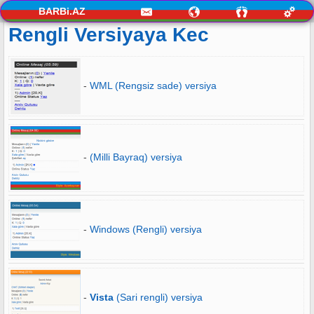
BARBi.AZ
Rengli Versiyaya Kec
-
WML (Rengsiz sade) versiya
-
(Milli Bayraq) versiya
-
Windows (Rengli) versiya
-
Vista
(Sari rengli) versiya