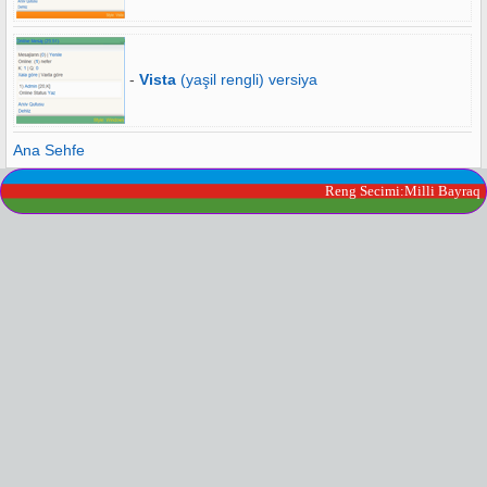
-
Vista
(yaşil rengli) versiya
Ana Sehfe
Reng Secimi:Milli Bayraq