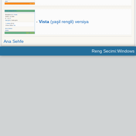
-
Vista
(yaşil rengli) versiya
Ana Sehfe
Reng Secimi:Windows