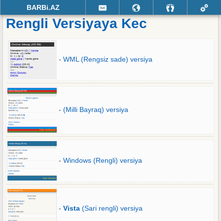
BARBi.AZ
Rengli Versiyaya Kec
-
WML (Rengsiz sade) versiya
-
(Milli Bayraq) versiya
-
Windows (Rengli) versiya
-
Vista
(Sari rengli) versiya