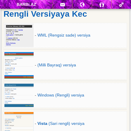
BARBi.AZ
Rengli Versiyaya Kec
-
WML (Rengsiz sade) versiya
-
(Milli Bayraq) versiya
-
Windows (Rengli) versiya
-
Vista
(Sari rengli) versiya