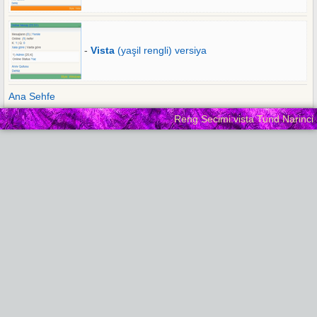
-
Vista
(yaşil rengli) versiya
Ana Sehfe
Reng Secimi:vista Tund Narinci