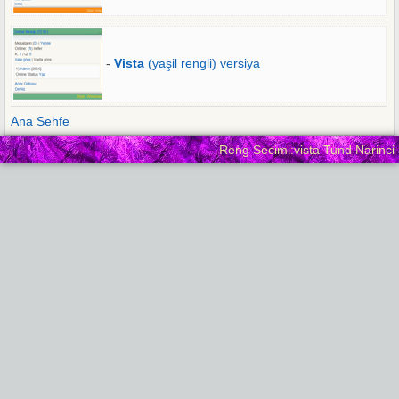
-
Vista
(yaşil rengli) versiya
Ana Sehfe
Reng Secimi:vista Tund Narinci