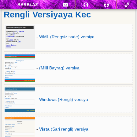
BARBi.AZ
Rengli Versiyaya Kec
-
WML (Rengsiz sade) versiya
-
(Milli Bayraq) versiya
-
Windows (Rengli) versiya
-
Vista
(Sari rengli) versiya