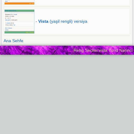
-
Vista
(yaşil rengli) versiya
Ana Sehfe
Reng Secimi:vista Tund Narinci