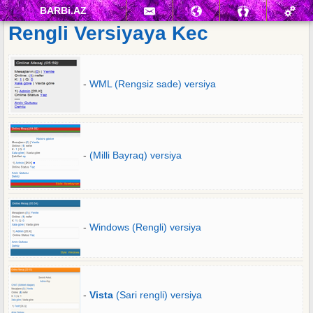
BARBi.AZ
Rengli Versiyaya Kec
-
WML (Rengsiz sade) versiya
-
(Milli Bayraq) versiya
-
Windows (Rengli) versiya
-
Vista
(Sari rengli) versiya